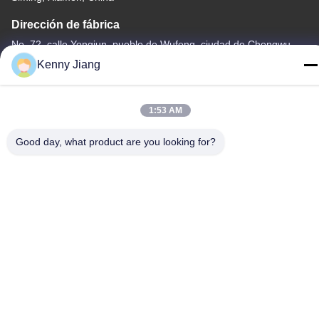
Dirección de fábrica
No. 72, calle Yongjun, pueblo de Wufeng, ciudad de Chongwu,
Quanzhou, Fujian, China
Kenny Jiang
Teléfono
86-592-5175705
1:53 AM
Good day, what product are you looking for?
China buena calidad Escultura al aire libre del metal Proveedor.
Derecho de autor -2026 Wangstone Metal Sculpture Co., Ltd.
Todos los derechos reservados.
Política de privacidad
|
Mapa del Sitio