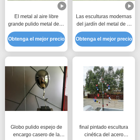
El metal al aire libre
Las esculturas modernas
grande pulido metal de la
del jardín del metal de la
decoración del jardín
decoración pulieron el
Obtenga el mejor precio
esculpe la escultura del
Obtenga el mejor precio
espejo del acero
descenso
inoxidable
Globo pulido espejo de
final pintado escultura
encargo casero de la
cinética del acero