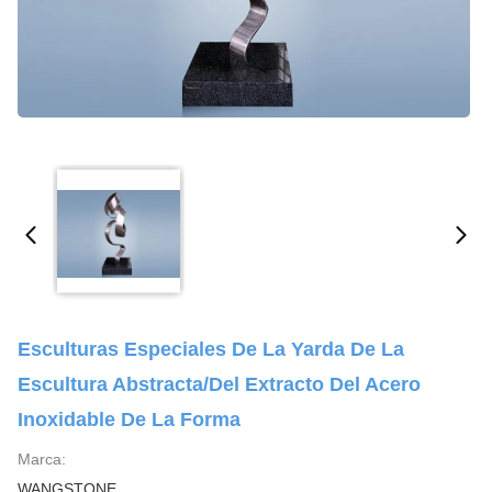
Esculturas Especiales De La Yarda De La
Escultura Abstracta/del Extracto Del Acero
Inoxidable De La Forma
Marca:
WANGSTONE