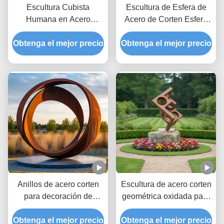
Escultura Cubista
Escultura de Esfera de
Humana en Acero
Acero de Corten Esfera
Patinable | Estatua
de Jardín de Metal Rusty
Obtenga el mejor precio
Grande de Metal para
Obtenga el mejor precio
para Decoraciones
Arte Público
Exteriores
Anillos de acero corten
Escultura de acero corten
para decoración de
geométrica oxidada para
exteriores o jardines
decoración de jardín al
Obtenga el mejor precio
Obtenga el mejor precio
aire libre y arte