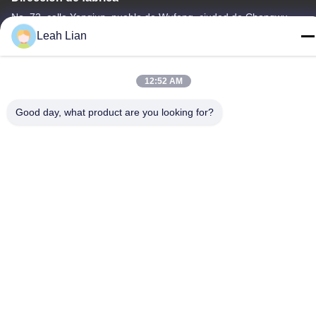
No. 72, calle Yongjun, pueblo de Wufeng, ciudad de Chongwu,
Quanzhou, Fujian, China
Leah Lian
Teléfono
86-592-5175705
12:52 AM
Good day, what product are you looking for?
China buena calidad Escultura al aire libre del metal Proveedor.
Derecho de autor -2026 Wangstone Metal Sculpture Co., Ltd.
Todos los derechos reservados.
Política de privacidad
|
Mapa del Sitio