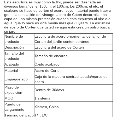
Esta escultura es muy como la flor, puede ser diseñada en
diversos tamaños, el 150cm, el 180cm, los 200cm, el etc, el
sculpure se hace de corten el acero, cuyo material puede traer a
gente la sensación del vintage, acero de Coten desarrolla una
capa de uno mismo-protección cuando está expuesto al aire o el
agua, que lo hace es vida media más que 80years. La escultura
de acero de Corten que usted ve aquí está crea un pulso busca
su jardín.
Nombre de
Escultura de acero ornamental de la flor de
producto
Corten del jardín contemporáneo
Descripción
Escultura del acero de Corten
Tamaño del
Tamaño de encargo
producto
Acabado
Óxido acabado
Material
Acero de Corten
Caja de la madera contrachapada/marco de
Empaquetado
acero
Plazo de
Dentro de 30days
expedición
MOQ
1 sistema
Puerto de
Xiamen, China
cargamento
Término del pago
T/T, L/C,