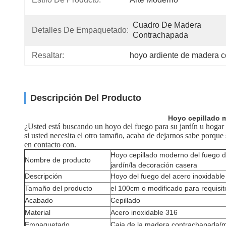
Cuadro De Madera 
Detalles De Empaquetado:
Contrachapada
Resaltar:
hoyo ardiente de madera 
Descripción Del Producto
Hoyo cepillado m
¿Usted está buscando un hoyo del fuego para su jardín u hogar e
si usted necesita el otro tamaño, acaba de dejarnos sabe porque
en contacto con.
Hoyo cepillado moderno del fuego del
Nombre de producto
jardín/la decoración casera
Descripción
Hoyo del fuego del acero inoxidable
Tamaño del producto
el 100cm o modificado para requisit
Acabado
Cepillado
Material
Acero inoxidable 316
Empaquetado
Caja de la madera contrachapada/