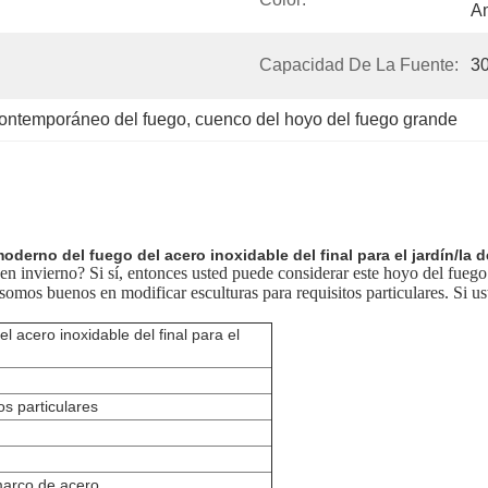
Am
Capacidad De La Fuente:
3
contemporáneo del fuego
, 
cuenco del hoyo del fuego grande
oderno del fuego del acero inoxidable del final para el jardín/la 
n invierno? Si sí, entonces usted puede considerar este hoyo del fuego 
 somos buenos en modificar esculturas para requisitos particulares. Si u
 acero inoxidable del final para el
os particulares
marco de acero