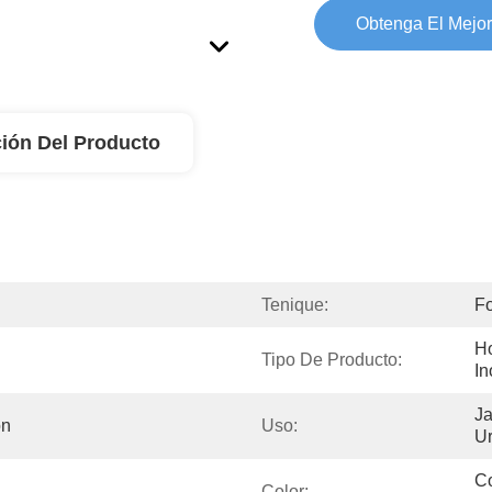
Obtenga El Mejor
ión Del Producto
Tenique:
Fo
Ho
Tipo De Producto:
In
Ja
ón
Uso:
Ur
Co
Color: