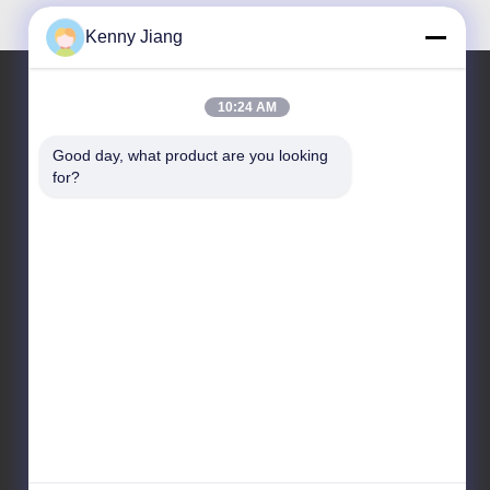
Kenny Jiang
10:24 AM
Nuestra dirección
Good day, what product are you looking 
for?
Dirección de la empresa
Unidad 701A, No. 837 Calle 2 de Qianpu Medio,
distrito de Siming, Xiamen, China
Dirección de fábrica
No. 72, calle Yongjun, pueblo de Wufeng, ciudad de
Chongwu, Quanzhou, Fujian, China
Teléfono
86-592-5175705