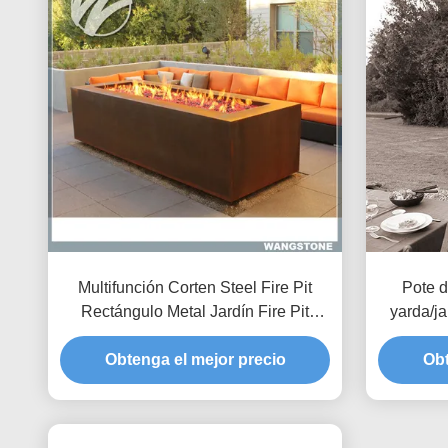
Multifunción Corten Steel Fire Pit
Pote d
Rectángulo Metal Jardín Fire Pit
yarda/ja
Metal Escultura
madera d
Obtenga el mejor precio
Obt