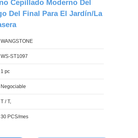
no Cepillado Moderno Del
o Del Final Para El Jardín/la
asera
WANGSTONE
WS-ST1097
1 pc
Negociable
T / T,
30 PCS/mes