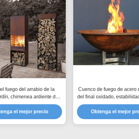
el fuego del arrabio de la
Cuenco de fuego de acero 
rdín, chimenea ardiente de
del final oxidado, estabilid
el hoyo de acero del fuego
redonda de la corrosión del
enga el mejor precio
de Corten
Obtenga el mejor pr
fuego