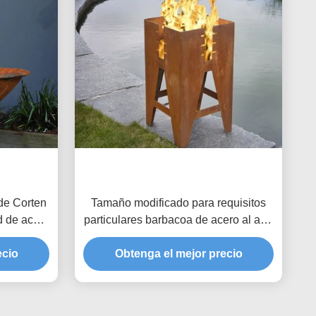
de Corten
Tamaño modificado para requisitos
ad de acero
particulares barbacoa de acero al aire
 hoyo del
libre durable del hoyo del fuego de
ecio
Obtenga el mejor precio
Corten disponible