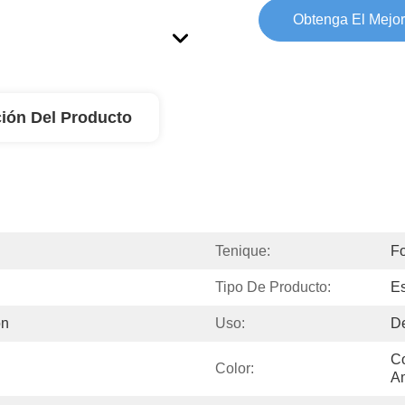
Obtenga El Mejor
ión Del Producto
Tenique:
Fo
Tipo De Producto:
Es
ón
Uso:
De
Co
Color:
Am