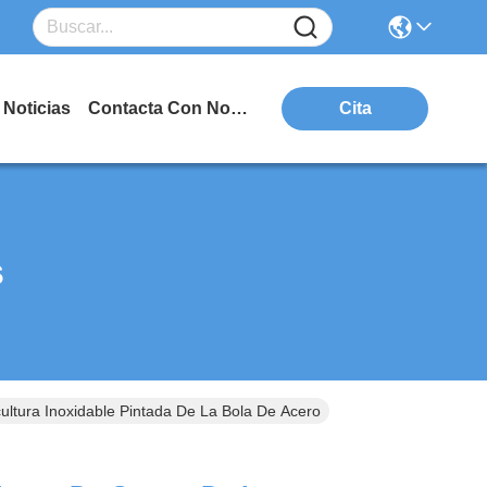
Noticias
Contacta Con Nosotros
Cita
s
ultura Inoxidable Pintada De La Bola De Acero