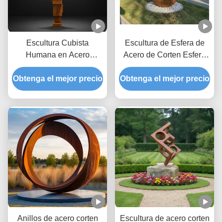
Escultura Cubista
Escultura de Esfera de
Humana en Acero
Acero de Corten Esfera
Patinable | Estatua
de Jardín de Metal Rusty
Obtenga el mejor precio
Grande de Metal para
Obtenga el mejor precio
para Decoraciones
Arte Público
Exteriores
Anillos de acero corten
Escultura de acero corten