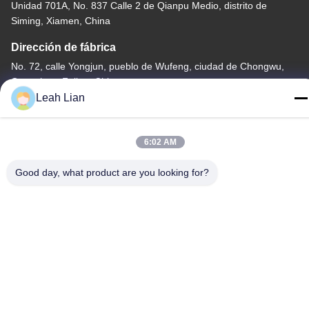
Unidad 701A, No. 837 Calle 2 de Qianpu Medio, distrito de
Siming, Xiamen, China
Dirección de fábrica
No. 72, calle Yongjun, pueblo de Wufeng, ciudad de Chongwu,
Quanzhou, Fujian, China
Leah Lian
Teléfono
86-592-5175705
6:02 AM
Good day, what product are you looking for?
China buena calidad Escultura al aire libre del metal Proveedor.
Derecho de autor -2026 Wangstone Metal Sculpture Co., Ltd.
Todos los derechos reservados.
Política de privacidad
|
Mapa del Sitio