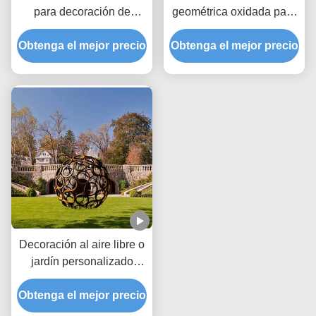
para decoración de
geométrica oxidada para
exteriores o jardines
decoración de jardín al
Obtenga el mejor precio
Obtenga el mejor precio
aire libre y arte
paisajístico
Decoración al aire libre o
jardín personalizado
Corten bola hueca de
Obtenga el mejor precio
acero