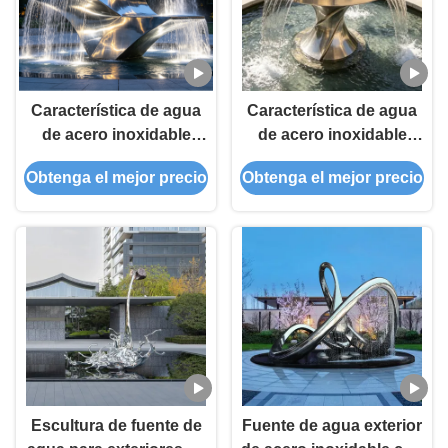
Característica de agua
Característica de agua
de acero inoxidable
de acero inoxidable
Escultura de fuente de
Escultura de fuente de
Obtenga el mejor precio
Obtenga el mejor precio
jardín al aire libre
jardín al aire libre
personalizada diseñada
personalizable para
para puntos focales del
espacios públicos y
paisaje y mejoras del
mejoras de paisajes
patio
comerciales
Escultura de fuente de
Fuente de agua exterior