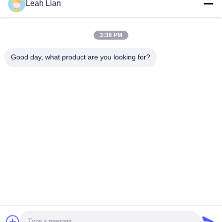
Leah Lian
Nuestra dirección
Dirección de la empresa
3:38 PM
Unidad 701A, No. 837 Calle 2 de Qianpu Medio, distrito de
Siming, Xiamen, China
Good day, what product are you looking for?
Dirección de fábrica
No. 72, calle Yongjun, pueblo de Wufeng, ciudad de Chongwu,
Quanzhou, Fujian, China
Teléfono
86-592-5175705
China buena calidad Escultura al aire libre del metal Proveedor.
Derecho de autor -2026 Wangstone Metal Sculpture Co., Ltd.
Todos los derechos reservados.
Política de privacidad
|
Mapa del Sitio