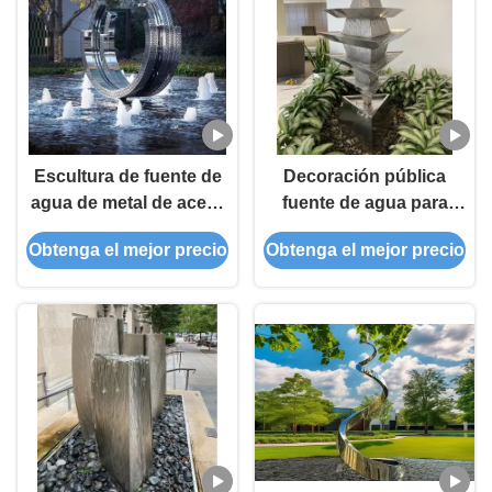
Escultura de fuente de
Decoración pública
agua de metal de acero
fuente de agua para
inoxidable Morning
jardín al aire libre
Obtenga el mejor precio
Obtenga el mejor precio
Glory de gran tamaño
escultura de acero
inoxidable