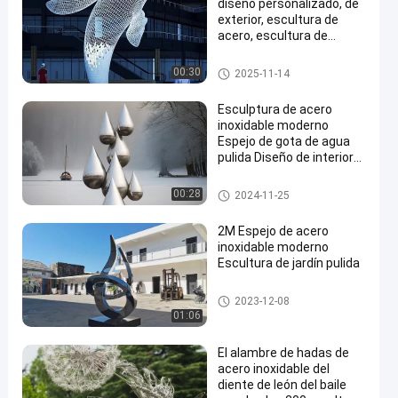
diseño personalizado, de
exterior, escultura de
acero, escultura de
metal, enorme ballena
blanca.
Escultura pintada del metal
00:30
2025-11-14
Esculptura de acero
inoxidable moderno
Espejo de gota de agua
pulida Diseño de interior
al aire libre Soldadura
personalizada
Escultura del acero inoxidable
00:28
2024-11-25
Ornamentos metálicos
2M Espejo de acero
inoxidable moderno
Escultura de jardín pulida
Escultura del acero inoxidable
2023-12-08
01:06
El alambre de hadas de
acero inoxidable del
diente de león del baile