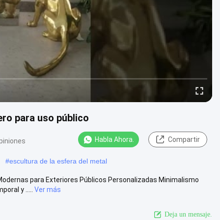
ero para uso público
Habla Ahora.
Compartir
piniones
#
escultura de la esfera del metal
 Modernas para Exteriores Públicos Personalizadas Minimalismo
ral y .....
Ver más
Deja un mensaje.