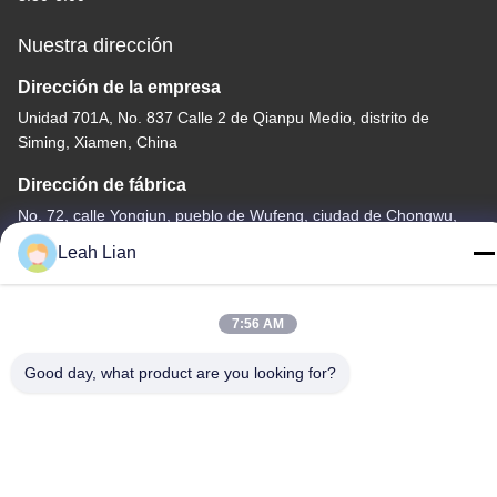
Nuestra dirección
Dirección de la empresa
Unidad 701A, No. 837 Calle 2 de Qianpu Medio, distrito de
Siming, Xiamen, China
Dirección de fábrica
No. 72, calle Yongjun, pueblo de Wufeng, ciudad de Chongwu,
Quanzhou, Fujian, China
Leah Lian
Teléfono
86-592-5175705
7:56 AM
Good day, what product are you looking for?
China buena calidad Escultura al aire libre del metal Proveedor.
Derecho de autor -2026 Wangstone Metal Sculpture Co., Ltd.