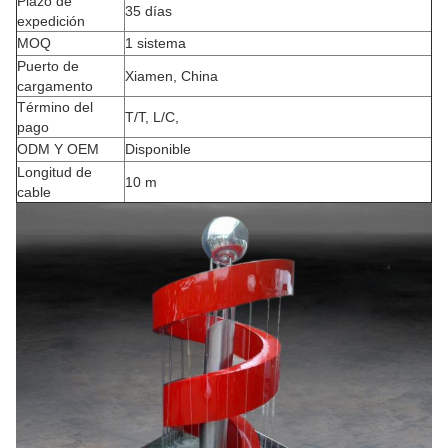
Plazo de
35 días
expedición
MOQ
1 sistema
Puerto de
Xiamen, China
cargamento
Término del
T/T, L/C,
pago
ODM Y OEM
Disponible
Longitud de
10 m
cable