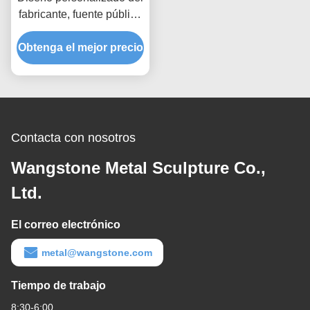
fabricante, fuente pública
moderna, característica
de agua exterior de acero
Obtenga el mejor precio
inoxidable
Contacta con nosotros
Wangstone Metal Sculpture Co.,
Ltd.
El correo electrónico
metal@wangstone.com
Tiempo de trabajo
8:30-6:00