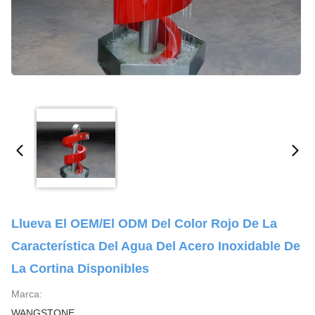
Llueva El OEM/el ODM Del Color Rojo De La
Característica Del Agua Del Acero Inoxidable De
La Cortina Disponibles
Marca:
WANGSTONE