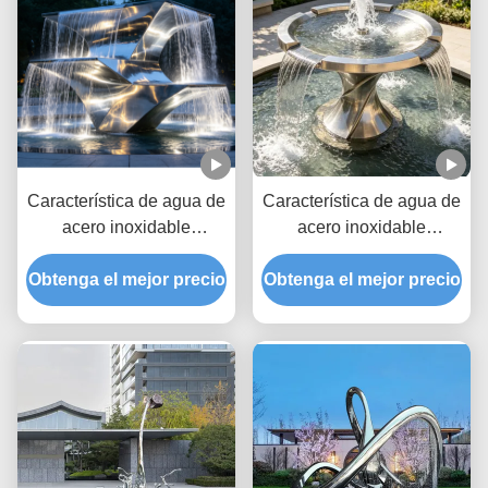
Característica de agua de
Característica de agua de
acero inoxidable
acero inoxidable
Escultura de fuente de
Escultura de fuente de
Obtenga el mejor precio
jardín al aire libre
Obtenga el mejor precio
jardín al aire libre
personalizada diseñada
personalizable para
para puntos focales del
espacios públicos y
paisaje y mejoras del
mejoras de paisajes
patio
comerciales