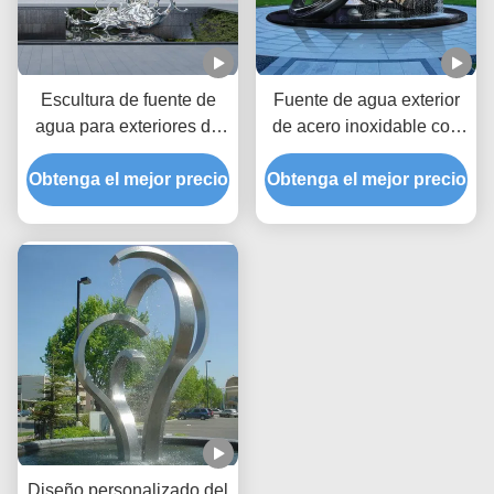
Escultura de fuente de
Fuente de agua exterior
agua para exteriores de
de acero inoxidable con
acero inoxidable con
bucle infinito pulido
Obtenga el mejor precio
diseño de bucle para
Obtenga el mejor precio
Escultura de fuente a
decoración
gran escala
Diseño personalizado del