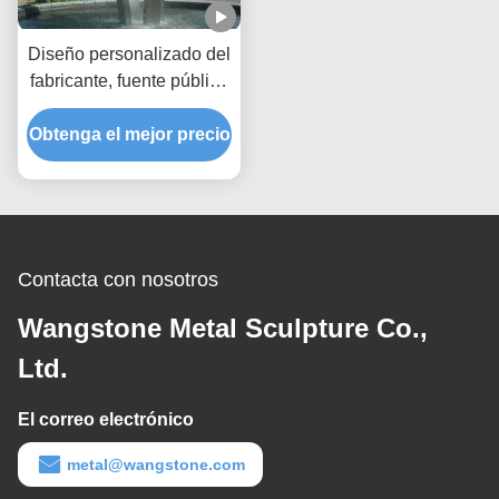
Diseño personalizado del
fabricante, fuente pública
moderna, característica
de agua exterior de acero
Obtenga el mejor precio
inoxidable
Contacta con nosotros
Wangstone Metal Sculpture Co.,
Ltd.
El correo electrónico
metal@wangstone.com