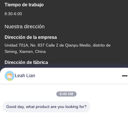
Tiempo de trabajo
8:30-6:00
Nuestra dirección
Dirección de la empresa
Unidad 701A, No. 837 Calle 2 de Qianpu Medio, distrito de
Siming, Xiamen, China
Dirección de fábrica
No. 72, calle Yongjun, pueblo de Wufeng, ciudad de Chongwu,
Leah Lian
Quanzhou, Fujian, China
Teléfono
6:40 AM
86-592-5175705
Good day, what product are you looking for?