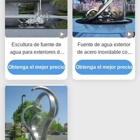
Escultura de fuente de
Fuente de agua exterior
agua para exteriores de
de acero inoxidable con
acero inoxidable con
bucle infinito pulido
Obtenga el mejor precio
diseño de bucle para
Obtenga el mejor precio
Escultura de fuente a
decoración
gran escala