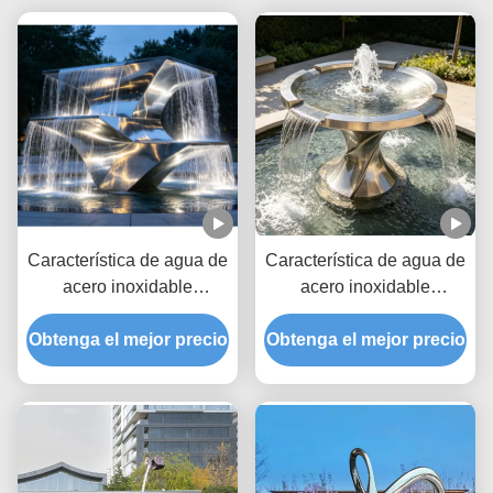
Característica de agua de
Característica de agua de
acero inoxidable
acero inoxidable
Escultura de fuente de
Escultura de fuente de
Obtenga el mejor precio
jardín al aire libre
Obtenga el mejor precio
jardín al aire libre
personalizada diseñada
personalizable para
para puntos focales del
espacios públicos y
paisaje y mejoras del
mejoras de paisajes
patio
comerciales