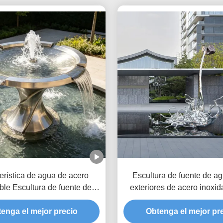
erística de agua de acero
Escultura de fuente de a
ble Escultura de fuente de
exteriores de acero inoxid
aire libre personalizable para
diseño de bucle para dec
os públicos y mejoras de
enga el mejor precio
Obtenga el mejor pr