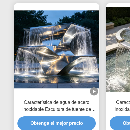
Característica de agua de acero
Caract
inoxidable Escultura de fuente de
inoxida
jardín al aire libre personalizada
jardín al 
diseñada para puntos focales del
Obtenga el mejor precio
espaci
Obt