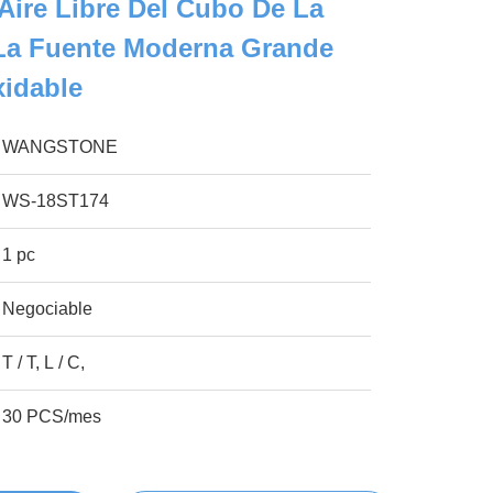
 Aire Libre Del Cubo De La
 La Fuente Moderna Grande
xidable
WANGSTONE
WS-18ST174
1 pc
Negociable
T / T, L / C,
30 PCS/mes