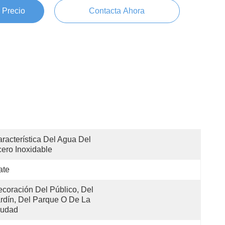
 Precio
Contacta Ahora
racterística Del Agua Del 
ero Inoxidable
ate
coración Del Público, Del 
rdín, Del Parque O De La 
iudad