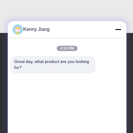
Kenny Jiang
4:10 PM
Nuestra dirección
Good day, what product are you looking 
for?
Dirección de la empresa
Unidad 701A, No. 837 Calle 2 de Qianpu Medio,
distrito de Siming, Xiamen, China
Dirección de fábrica
No. 72, calle Yongjun, pueblo de Wufeng, ciudad de
Chongwu, Quanzhou, Fujian, China
Teléfono
86-592-5175705