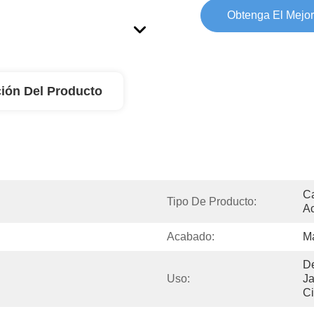
Obtenga El Mejor
ión Del Producto
Ca
Tipo De Producto:
Ac
Acabado:
M
De
Uso:
Ja
C