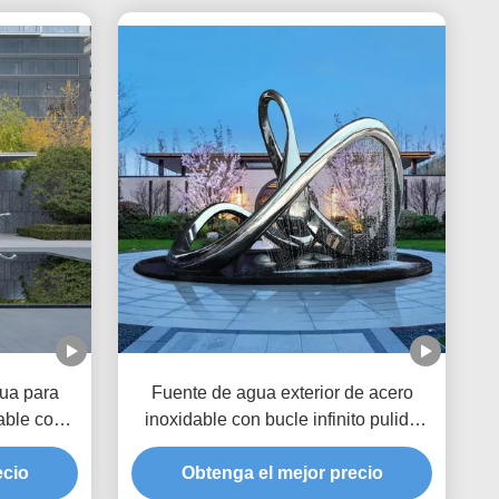
gua para
Fuente de agua exterior de acero
able con
inoxidable con bucle infinito pulido
oración
Escultura de fuente a gran escala
ecio
Obtenga el mejor precio