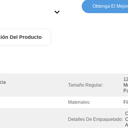
Obtenga El Mejor
ión Del Producto
12
ia 
Tamaño Regular:
Mo
Pa
Materiales:
Fi
C
Detalles De Empaquetado:
C
A