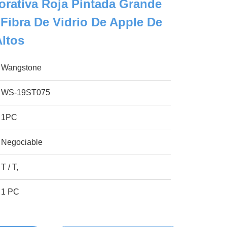
orativa Roja Pintada Grande
Fibra De Vidrio De Apple De
Altos
Wangstone
WS-19ST075
1PC
Negociable
T / T,
1 PC