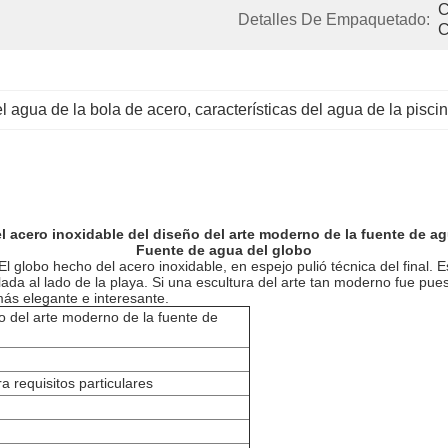
C
Detalles De Empaquetado:
C
el agua de la bola de acero
, 
características del agua de la pisci
l acero inoxidable del diseño del arte moderno de la fuente de a
Fuente de agua del globo
 globo hecho del acero inoxidable, en espejo pulió técnica del final.
lada al lado de la playa. Si una escultura del arte tan moderno fue pue
más elegante e interesante.
ño del arte moderno de la fuente de
 requisitos particulares