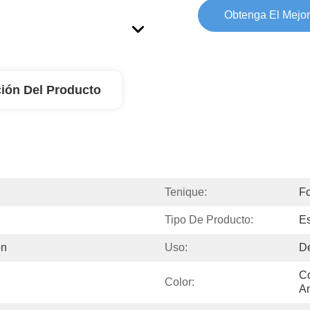
Obtenga El Mejor
ión Del Producto
Tenique:
Fo
Tipo De Producto:
Es
ón
Uso:
D
Co
Color:
Am