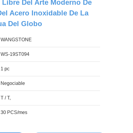
e Libre Del Arte Moderno De
Del Acero Inoxidable De La
ua Del Globo
WANGSTONE
WS-19ST094
1 pc
Negociable
T / T,
30 PCS/mes