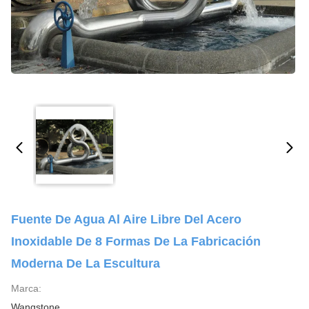
Fuente De Agua Al Aire Libre Del Acero
Inoxidable De 8 Formas De La Fabricación
Moderna De La Escultura
Marca:
Wangstone