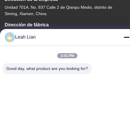
Unidad 701A, No. 837 Calle 2 de Qianpu Medio, distrito de
Siming, Xiamen, China
Dirección de fábrica
No. 72, calle Yongjun, pueblo de Wufeng, ciudad de Chongwu,
Leah Lian
Quanzhou, Fujian, China
Teléfono
2:41 PM
86-592-5175705
Good day, what product are you looking for?
China buena calidad Escultura al aire libre del metal Proveedor.
Derecho de autor -2026 Wangstone Metal Sculpture Co., Ltd.
Todos los derechos reservados.
Política de privacidad
|
Mapa del Sitio