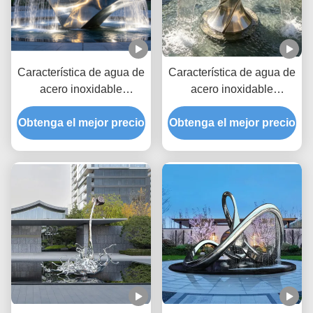
Característica de agua de
Característica de agua de
acero inoxidable
acero inoxidable
Escultura de fuente de
Escultura de fuente de
Obtenga el mejor precio
jardín al aire libre
Obtenga el mejor precio
jardín al aire libre
personalizada diseñada
personalizable para
para puntos focales del
espacios públicos y
paisaje y mejoras del
mejoras de paisajes
patio
comerciales