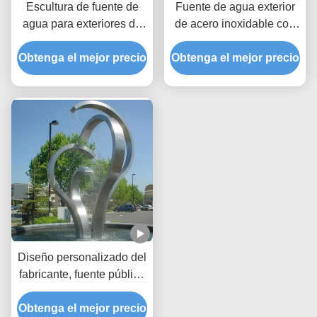
Escultura de fuente de
Fuente de agua exterior
agua para exteriores de
de acero inoxidable con
acero inoxidable con
bucle infinito pulido
Obtenga el mejor precio
diseño de bucle para
Obtenga el mejor precio
Escultura de fuente a
decoración
gran escala
Diseño personalizado del
fabricante, fuente pública
moderna, característica
de agua exterior de acero
Obtenga el mejor precio